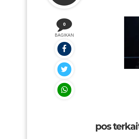
0
BAGIKAN
pos terkait