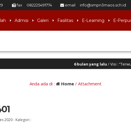
29
fax
082225491774
email
info@smpn3maos.sch.id
lah
Admisi
Galeri
Fasilitas
E-Learning
E-Perpu
6 bulan yang lalu
/ Visi : “Terwujudnya lulusan
Anda ada di :
Home
/ Attachment
401
Des 2020
-
Kategori :