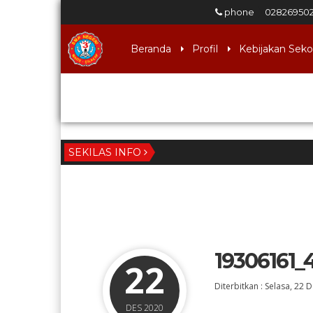
phone
02826950
Beranda
Profil
Kebijakan Seko
Download
SEKILAS INFO
19306161_
22
Diterbitkan :
Selasa, 22 
DES 2020