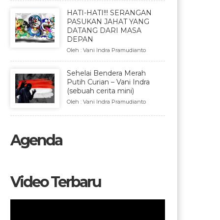
HATI-HATI!!! SERANGAN
PASUKAN JAHAT YANG
DATANG DARI MASA
DEPAN
Oleh : Vani Indra Pramudianto
Sehelai Bendera Merah
Putih Curian – Vani Indra
(sebuah cerita mini)
Oleh : Vani Indra Pramudianto
Agenda
Video Terbaru