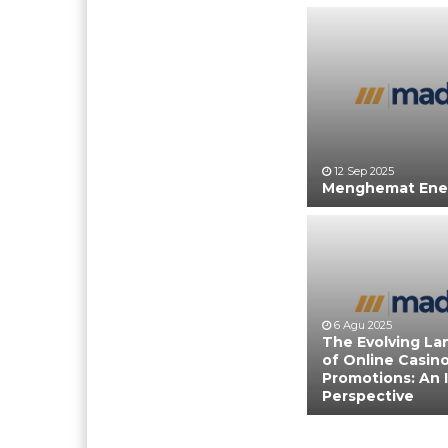
12 Sep 2025
Menghemat Ener
6 Agu 2025
The Evolving L
of Online Casin
Promotions: An 
Perspective