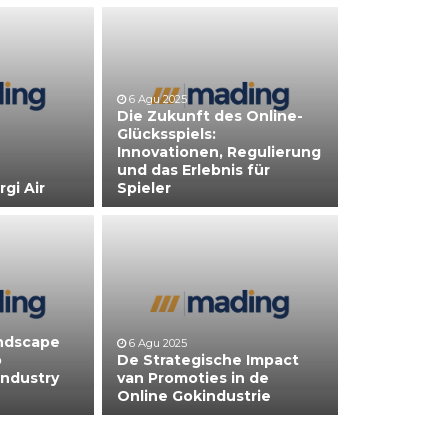
6 Agu 2025
Die Zukunft des Online-
Glücksspiels:
Innovationen, Regulierung
und das Erlebnis für
gi Air
Spieler
andscape
6 Agu 2025
o
De Strategische Impact
Industry
van Promoties in de
Online Gokindustrie