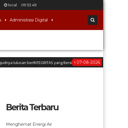
local
09
:
53
50
s
Administrasi Digital
07-08-2026
 berINTEGRITAS yang Berwawasan Kebangsaan” (Iman dan taqwa, Nalar Kriti
Berita Terbaru
Menghemat Energi Air