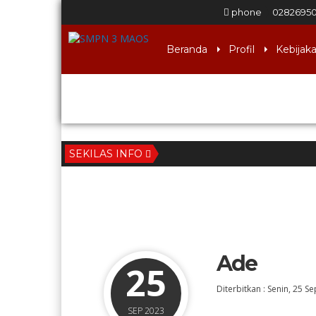
phone
0282695
Beranda
Profil
Kebijak
Download
SEKILAS INFO
Ade
25
Diterbitkan :
Senin, 25 S
SEP 2023