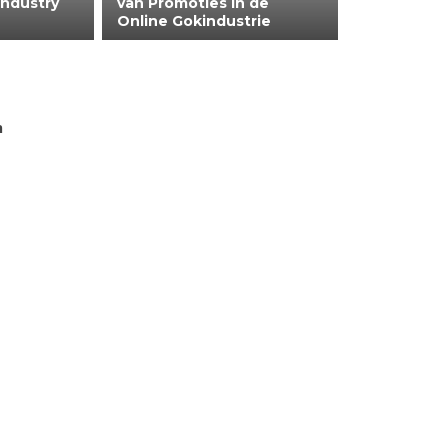
Industry
van Promoties in de
Online Gokindustrie
n