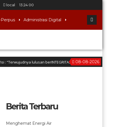
local
13
:
24
01
-Perpus
Administrasi Digital
08-08-2026
erwujudnya lulusan berINTEGRITAS yang Berwawasan Kebangsaan” (Iman dan 
Berita Terbaru
Menghemat Energi Air