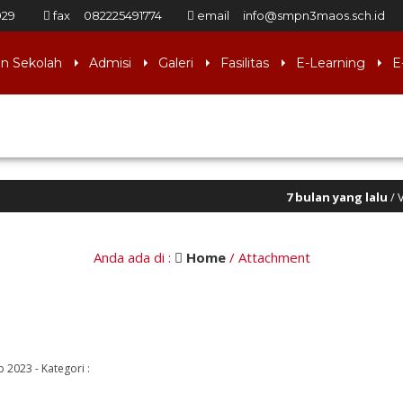
029
fax
082225491774
email
info@smpn3maos.sch.id
an Sekolah
Admisi
Galeri
Fasilitas
E-Learning
E
7 bulan yang lalu
/ Visi : “T
Anda ada di :
Home
/ Attachment
ep 2023
-
Kategori :