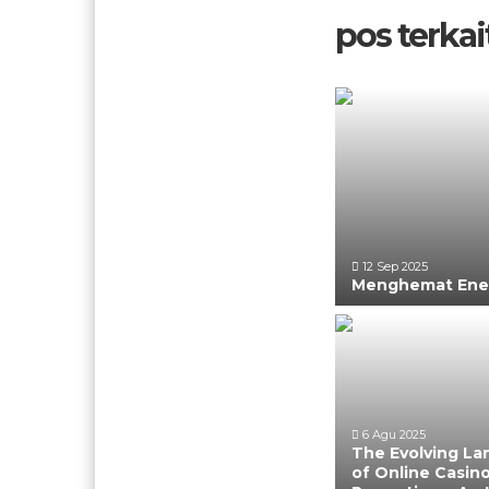
pos terkait
12 Sep 2025
Menghemat Ener
6 Agu 2025
The Evolving L
of Online Casin