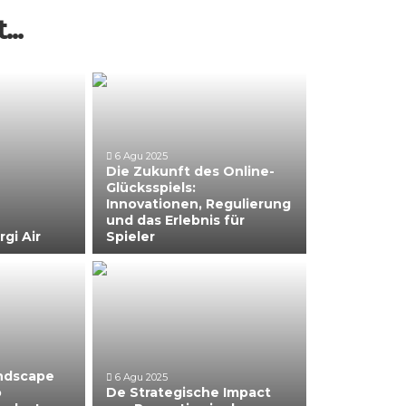
...
6 Agu 2025
Die Zukunft des Online-
Glücksspiels:
Innovationen, Regulierung
und das Erlebnis für
gi Air
Spieler
andscape
6 Agu 2025
o
De Strategische Impact