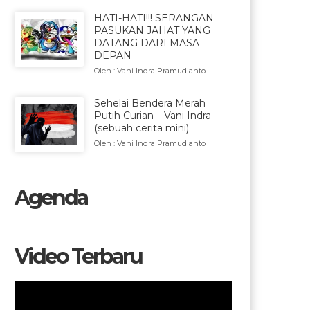
HATI-HATI!!! SERANGAN
PASUKAN JAHAT YANG
DATANG DARI MASA
DEPAN
Oleh : Vani Indra Pramudianto
Sehelai Bendera Merah
Putih Curian – Vani Indra
(sebuah cerita mini)
Oleh : Vani Indra Pramudianto
Agenda
Video Terbaru