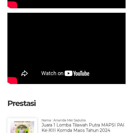
Prestasi
Nama : Ananda Mei Saputra
Juara 1 Lomba Tilawah Putra MAPSI PAI
Ke-XIII Komda Maos Tahun 2024