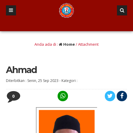
a lulusan berINTEGRITAS yang Berwawasan Kebangsaan” (Iman dan taqwa, Nalar Kr
Anda ada di :
Home
/ Attachment
Ahmad
Diterbitkan :
Senin, 25 Sep 2023
-
Kategori :
0