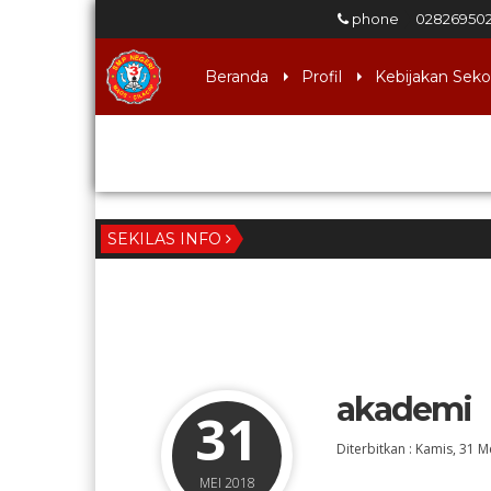
phone
02826950
Beranda
Profil
Kebijakan Seko
Download
SEKILAS INFO
akademi
31
Diterbitkan :
Kamis, 31 M
MEI 2018