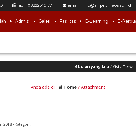
29
fax
082225491774
email
info@smpn3maos.sch.id
lah
Admisi
Galeri
Fasilitas
E-Learning
E-Perpu
6 bulan yang lalu
/ Visi : “Terwujudnya lulusa
Anda ada di :
Home
/ Attachment
ei 2018
-
Kategori :