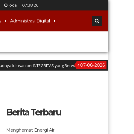
local
07
:
38
27
s
Administrasi Digital
07-08-2026
n berINTEGRITAS yang Berwawasan Kebangsaan” (Iman dan taqwa, Nalar Kriti
Berita Terbaru
Menghemat Energi Air