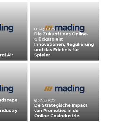
6 Agu 2025
Die Zukunft des Online-
Glücksspiels:
Innovationen, Regulierung
und das Erlebnis für
gi Air
Spieler
andscape
6 Agu 2025
o
De Strategische Impact
Industry
van Promoties in de
Online Gokindustrie