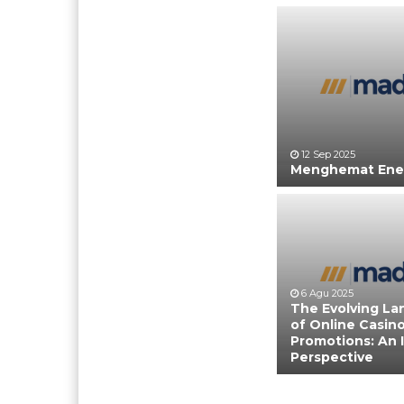
12 Sep 2025
Menghemat Ener
6 Agu 2025
The Evolving L
of Online Casin
Promotions: An 
Perspective