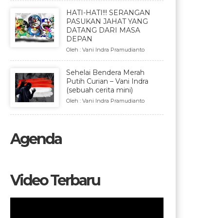
HATI-HATI!!! SERANGAN
PASUKAN JAHAT YANG
DATANG DARI MASA
DEPAN
Oleh : Vani Indra Pramudianto
Sehelai Bendera Merah
Putih Curian – Vani Indra
(sebuah cerita mini)
Oleh : Vani Indra Pramudianto
Agenda
Video Terbaru