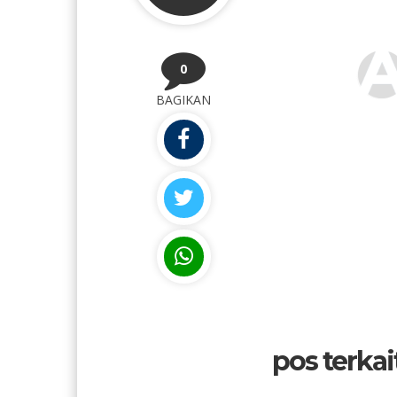
0
BAGIKAN
pos terkait