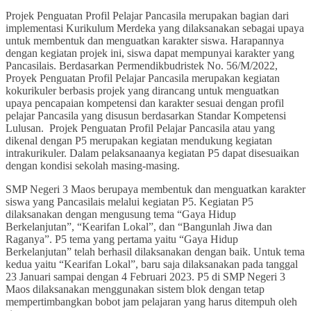
Projek Penguatan Profil Pelajar Pancasila merupakan bagian dari
implementasi Kurikulum Merdeka yang dilaksanakan sebagai upaya
untuk membentuk dan menguatkan karakter siswa. Harapannya
dengan kegiatan projek ini, siswa dapat mempunyai karakter yang
Pancasilais. Berdasarkan Permendikbudristek No. 56/M/2022,
Proyek Penguatan Profil Pelajar Pancasila merupakan kegiatan
kokurikuler berbasis projek yang dirancang untuk menguatkan
upaya pencapaian kompetensi dan karakter sesuai dengan profil
pelajar Pancasila yang disusun berdasarkan Standar Kompetensi
Lulusan. Projek Penguatan Profil Pelajar Pancasila atau yang
dikenal dengan P5 merupakan kegiatan mendukung kegiatan
intrakurikuler. Dalam pelaksanaanya kegiatan P5 dapat disesuaikan
dengan kondisi sekolah masing-masing.
SMP Negeri 3 Maos berupaya membentuk dan menguatkan karakter
siswa yang Pancasilais melalui kegiatan P5. Kegiatan P5
dilaksanakan dengan mengusung tema “Gaya Hidup
Berkelanjutan”, “Kearifan Lokal”, dan “Bangunlah Jiwa dan
Raganya”. P5 tema yang pertama yaitu “Gaya Hidup
Berkelanjutan” telah berhasil dilaksanakan dengan baik. Untuk tema
kedua yaitu “Kearifan Lokal”, baru saja dilaksanakan pada tanggal
23 Januari sampai dengan 4 Februari 2023. P5 di SMP Negeri 3
Maos dilaksanakan menggunakan sistem blok dengan tetap
mempertimbangkan bobot jam pelajaran yang harus ditempuh oleh