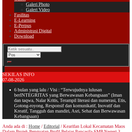
Galeri Photo
Galeri Video
Fasilitas
E-Learning
E-Perpus
Administrasi Digital
Download
SEKILAS INFO
07-08-2026
6 bulan yang lalu
/ Visi : “Terwujudnya lulusan
berINTEGRITAS yang Berwawasan Kebangsaan” (Iman
dan taqwa, Nalar Kritis, Terampil literasi dan numerasi, Etis,
Gotong-royong, Responsif dan komunikatif, Inovatif dan
Kreatif, Tangguh dan mandiri, Asri, Sehat dan Berwawasan
Kebangsaan)
Anda ada di :
Home
/
Editorial
/
Kearifan Lokal Kecamatan Maos
Dalam Projek Penguatan Profil Pelajar Pancasila SMP Negeri 3