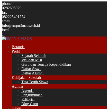
phone
0282695029
fax
082225491774
email
info@smpn3maos.sch.id
local
:
Beranda
Profil
Sejarah Sekolah
Visi dan Misi
Guru dan Tenaga Kependidikan
Daftar Siswa
Daftar Alumni
Kebijakan Sekolah
Tata Tertib Siswa
Admisi
Agenda
Pengumuman
Editorial
Blog Guru
Galeri