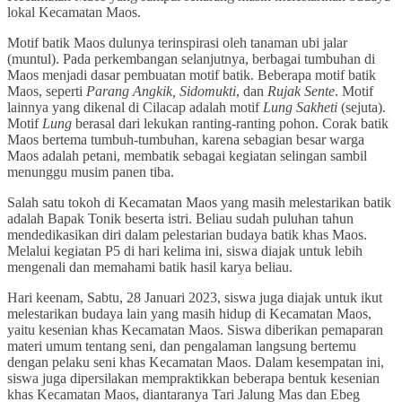
lokal Kecamatan Maos.
Motif batik Maos dulunya terinspirasi oleh tanaman ubi jalar
(muntul). Pada perkembangan selanjutnya, berbagai tumbuhan di
Maos menjadi dasar pembuatan motif batik. Beberapa motif batik
Maos, seperti
Parang Angkik, Sidomukti
, dan
Rujak Sente
. Motif
lainnya yang dikenal di Cilacap adalah motif
Lung Sakheti
(sejuta).
Motif
Lung
berasal dari lekukan ranting-ranting pohon. Corak batik
Maos bertema tumbuh-tumbuhan, karena sebagian besar warga
Maos adalah petani, membatik sebagai kegiatan selingan sambil
menunggu musim panen tiba.
Salah satu tokoh di Kecamatan Maos yang masih melestarikan batik
adalah Bapak Tonik beserta istri. Beliau sudah puluhan tahun
mendedikasikan diri dalam pelestarian budaya batik khas Maos.
Melalui kegiatan P5 di hari kelima ini, siswa diajak untuk lebih
mengenali dan memahami batik hasil karya beliau.
Hari keenam, Sabtu, 28 Januari 2023, siswa juga diajak untuk ikut
melestarikan budaya lain yang masih hidup di Kecamatan Maos,
yaitu kesenian khas Kecamatan Maos. Siswa diberikan pemaparan
materi umum tentang seni, dan pengalaman langsung bertemu
dengan pelaku seni khas Kecamatan Maos. Dalam kesempatan ini,
siswa juga dipersilakan mempraktikkan beberapa bentuk kesenian
khas Kecamatan Maos, diantaranya Tari Jalung Mas dan Ebeg