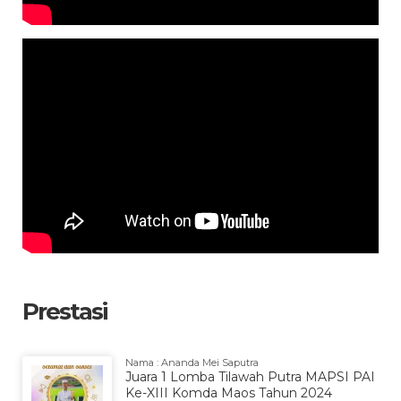
Prestasi
Nama : Ananda Mei Saputra
Juara 1 Lomba Tilawah Putra MAPSI PAI
Ke-XIII Komda Maos Tahun 2024