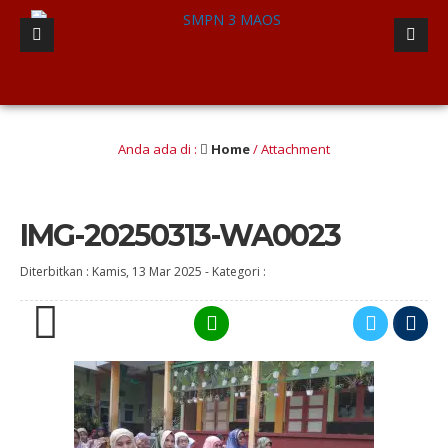
n berINTEGRITAS yang Berwawasan Kebangsaan” (Iman dan taqwa, Nalar Kritis, Te
Anda ada di :
Home
/ Attachment
IMG-20250313-WA0023
Diterbitkan :
Kamis, 13 Mar 2025
-
Kategori :
0