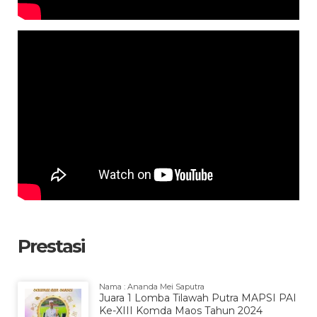
Prestasi
Nama : Ananda Mei Saputra
Juara 1 Lomba Tilawah Putra MAPSI PAI
Ke-XIII Komda Maos Tahun 2024