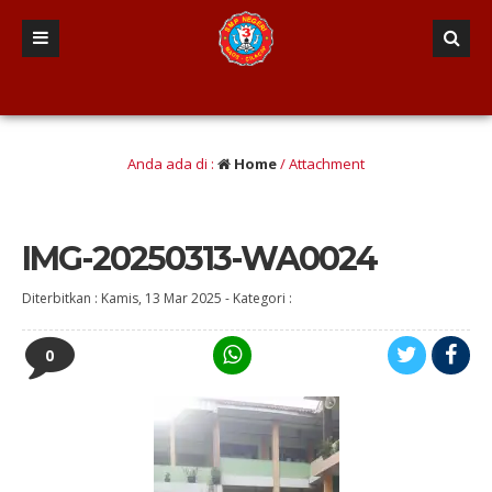
Berwawasan Kebangsaan” (Iman dan taqwa, Nalar Kritis, Terampil literasi dan nu
Anda ada di :
Home
/ Attachment
IMG-20250313-WA0024
Diterbitkan :
Kamis, 13 Mar 2025
-
Kategori :
0