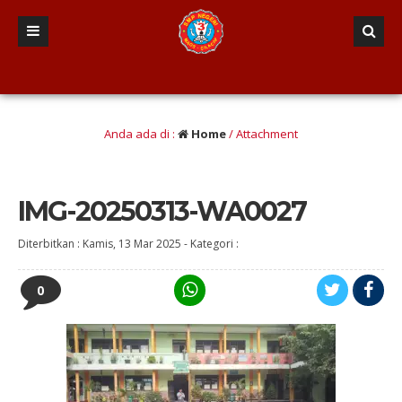
an berINTEGRITAS yang Berwawasan Kebangsaan” (Iman dan taqwa, Nalar Kritis, T
Anda ada di :
Home
/ Attachment
IMG-20250313-WA0027
Diterbitkan :
Kamis, 13 Mar 2025
-
Kategori :
0