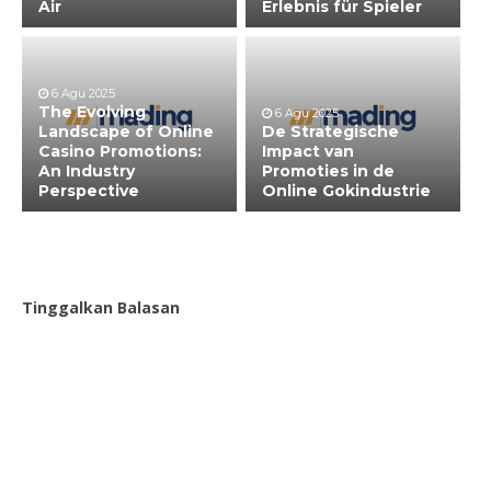
Air
Erlebnis für Spieler
6 Agu 2025
The Evolving
6 Agu 2025
Landscape of Online
De Strategische
Casino Promotions:
Impact van
An Industry
Promoties in de
Perspective
Online Gokindustrie
Tinggalkan Balasan