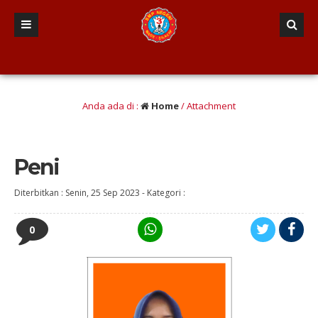
 lulusan berINTEGRITAS yang Berwawasan Kebangsaan” (Iman dan taqwa, Nalar Kri
Anda ada di :
Home
/ Attachment
Peni
Diterbitkan :
Senin, 25 Sep 2023
-
Kategori :
0