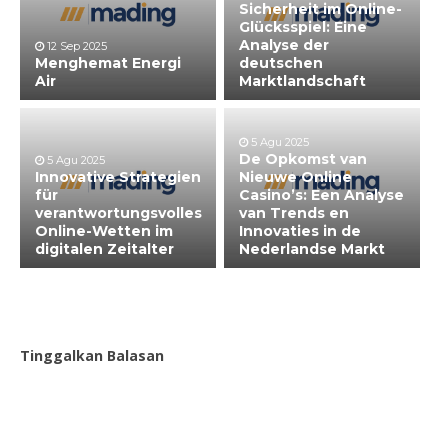
Sicherheit im Online-
Glücksspiel: Eine
Analyse der
12 Sep 2025
Menghemat Energi
deutschen
Air
Marktlandschaft
5 Agu 2025
De Opkomst van
5 Agu 2025
Innovative Strategien
Nieuwe Online
für
Casino’s: Een Analyse
verantwortungsvolles
van Trends en
Online-Wetten im
Innovaties in de
digitalen Zeitalter
Nederlandse Markt
Tinggalkan Balasan