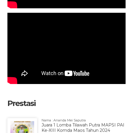
Prestasi
Nama : Ananda Mei Saputra
Juara 1 Lomba Tilawah Putra MAPSI PAI
Ke-XIII Komda Maos Tahun 2024