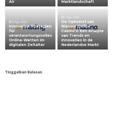
Air
Marktlandschaft
5 Agu 2025
De Opkomst van
5 Agu 2025
Innovative Strategien
Nieuwe Online
für
Casino’s: Een Analyse
verantwortungsvolles
van Trends en
Online-Wetten im
Innovaties in de
digitalen Zeitalter
Nederlandse Markt
Tinggalkan Balasan