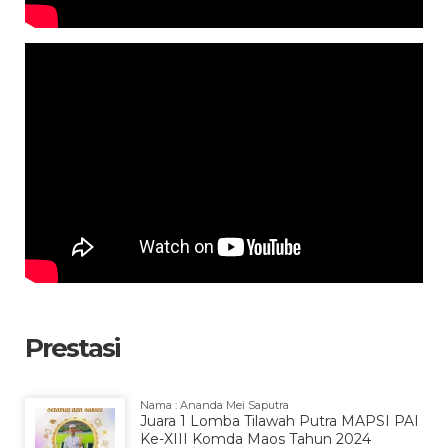
Prestasi
Nama : Ananda Mei Saputra
Juara 1 Lomba Tilawah Putra MAPSI PAI
Ke-XIII Komda Maos Tahun 2024