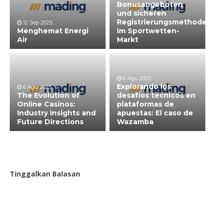
Bonusangeboten
und sicheren
Registrierungsmethoden
12 Sep 2025
Menghemat Energi
im Sportwetten-
Air
Markt
6 Agu 2025
Explorando los
6 Agu 2025
The Evolution of
desafíos técnicos en
Online Casinos:
plataformas de
Industry Insights and
apuestas: El caso de
Future Directions
Wazamba
Tinggalkan Balasan