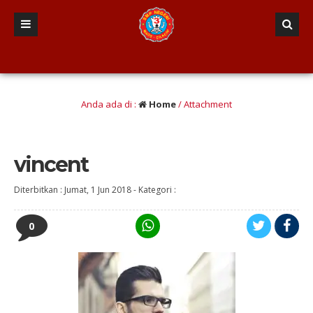
sif dan komunikatif, Inovatif dan Kreatif, Tangguh dan mandiri, Asri, Sehat d
Anda ada di :
Home
/ Attachment
vincent
Diterbitkan :
Jumat, 1 Jun 2018
-
Kategori :
0