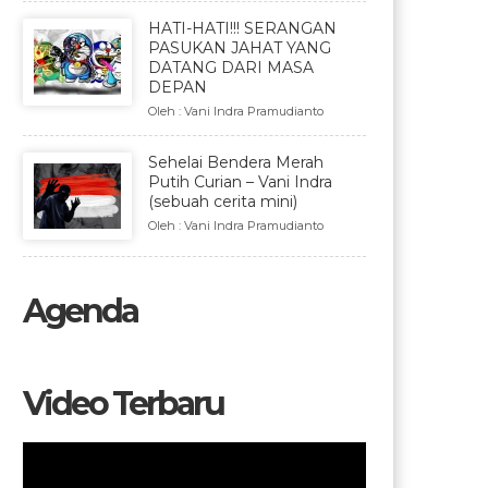
HATI-HATI!!! SERANGAN
PASUKAN JAHAT YANG
DATANG DARI MASA
DEPAN
Oleh : Vani Indra Pramudianto
Sehelai Bendera Merah
Putih Curian – Vani Indra
(sebuah cerita mini)
Oleh : Vani Indra Pramudianto
Agenda
Video Terbaru