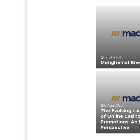
12 Sep 2025
Menghemat Ener
6 Agu 2025
The Evolving L
of Online Casin
Promotions: An 
Perspective