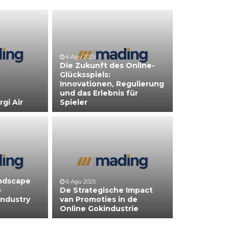
6 Agu 2025
Die Zukunft des Online-
Glücksspiels:
Innovationen, Regulierung
und das Erlebnis für
gi Air
Spieler
andscape
6 Agu 2025
o
De Strategische Impact
Industry
van Promoties in de
Online Gokindustrie