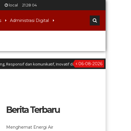
local
21
:
28
05
s
Administrasi Digital
06-08-2026
sif dan komunikatif, Inovatif dan Kreatif, Tangguh dan mandiri, Asri, Seh
Berita Terbaru
Menghemat Energi Air