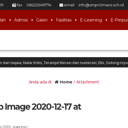
29
fax
082225491774
email
info@smpn3maos.sch.id
lah
Admisi
Galeri
Fasilitas
E-Learning
E-Perpu
Nalar Kritis, Terampil literasi dan numerasi, Etis, Gotong-royong, Respon
Anda ada di :
Home
/ Attachment
Image 2020-12-17 at
es 2020
-
Kategori :