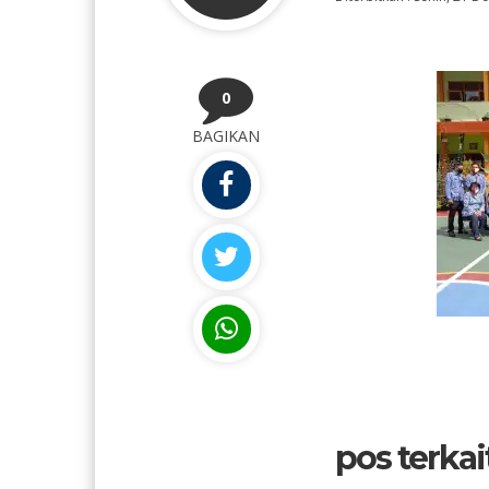
0
BAGIKAN
pos terkait