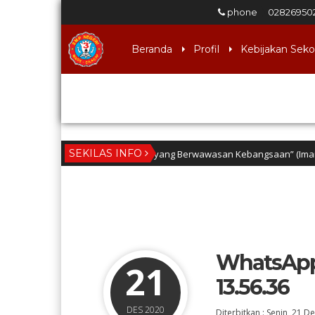
phone
02826950
Beranda
Profil
Kebijakan Seko
Download
SEKILAS INFO
dnya lulusan berINTEGRITAS yang Berwawasan Kebangsaan” (Iman dan taqwa, 
WhatsApp 
21
13.56.36
DES 2020
Diterbitkan :
Senin, 21 D