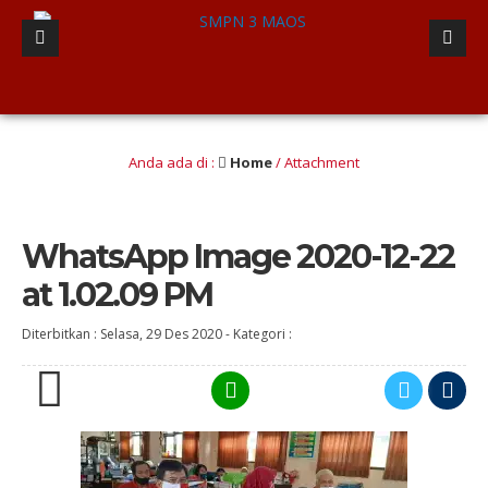
ya lulusan berINTEGRITAS yang Berwawasan Kebangsaan” (Iman dan taqwa, Nalar K
Anda ada di :
Home
/ Attachment
WhatsApp Image 2020-12-22
at 1.02.09 PM
Diterbitkan :
Selasa, 29 Des 2020
-
Kategori :
0