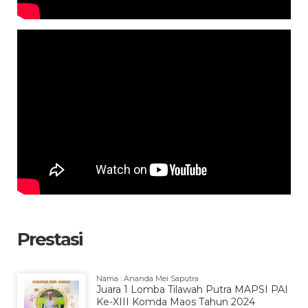
Prestasi
Nama : Ananda Mei Saputra
Juara 1 Lomba Tilawah Putra MAPSI PAI
Ke-XIII Komda Maos Tahun 2024