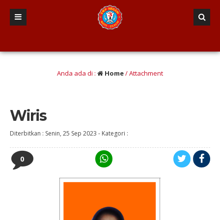
san berINTEGRITAS yang Berwawasan Kebangsaan” (Iman dan taqwa, Nalar Kritis, 
Anda ada di :
Home
/ Attachment
Wiris
Diterbitkan :
Senin, 25 Sep 2023
-
Kategori :
0