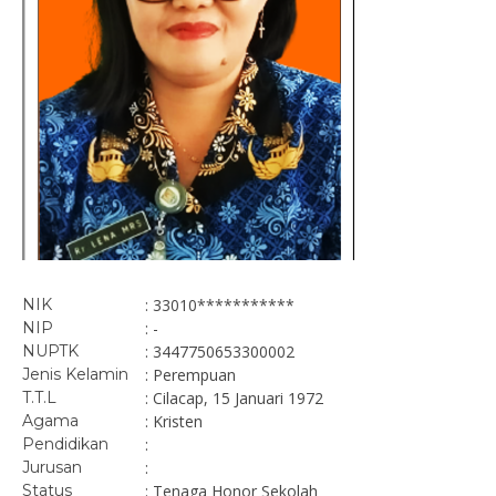
NIK
: 33010***********
NIP
: -
NUPTK
: 3447750653300002
Jenis Kelamin
: Perempuan
T.T.L
: Cilacap, 15 Januari 1972
Agama
: Kristen
Pendidikan
:
Jurusan
:
Status
: Tenaga Honor Sekolah