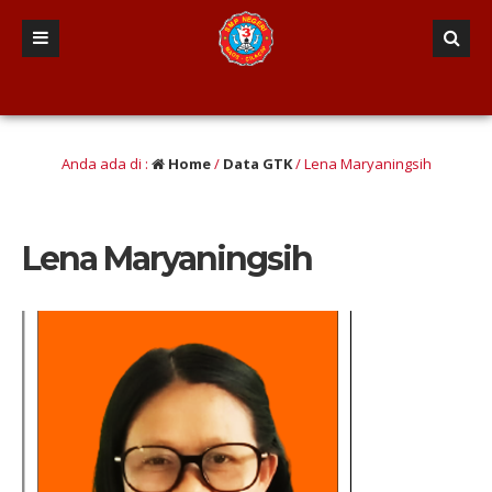
san berINTEGRITAS yang Berwawasan Kebangsaan” (Iman dan taqwa, Nalar Kritis, T
Anda ada di :
Home
/
Data GTK
/
Lena Maryaningsih
Lena Maryaningsih