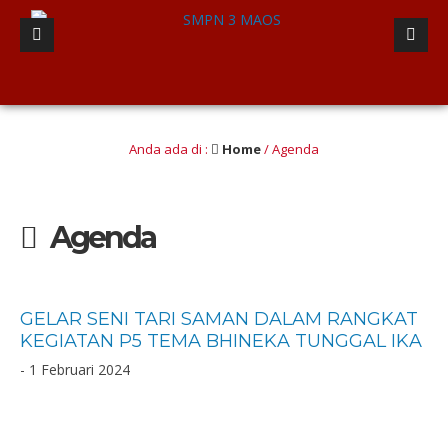
lulusan berINTEGRITAS yang Berwawasan Kebangsaan” (Iman dan taqwa, Nalar Kriti
Anda ada di :
Home
/
Agenda
Agenda
GELAR SENI TARI SAMAN DALAM RANGKAT
KEGIATAN P5 TEMA BHINEKA TUNGGAL IKA
- 1 Februari 2024