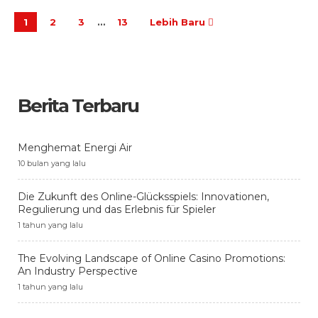
1
2
3
…
13
Lebih Baru
Berita Terbaru
Menghemat Energi Air
10 bulan yang lalu
Die Zukunft des Online-Glücksspiels: Innovationen,
Regulierung und das Erlebnis für Spieler
1 tahun yang lalu
The Evolving Landscape of Online Casino Promotions:
An Industry Perspective
1 tahun yang lalu