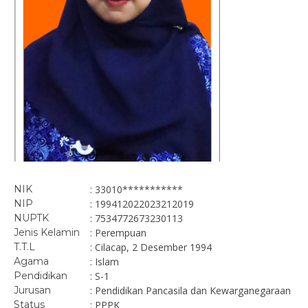
NIK
: 33010***********
NIP
: 199412022023212019
NUPTK
: 7534772673230113
Jenis Kelamin
: Perempuan
T.T.L
: Cilacap, 2 Desember 1994
Agama
: Islam
Pendidikan
: S-1
Jurusan
: Pendidikan Pancasila dan Kewarganegaraan
Status
: PPPK