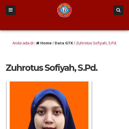
usan berINTEGRITAS yang Berwawasan Kebangsaan” (Iman dan taqwa, Nalar Kritis, 
Anda ada di :
Home
/
Data GTK
/
Zuhrotus Sofiyah, S.Pd.
Zuhrotus Sofiyah, S.Pd.