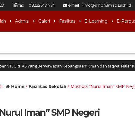
029
fax
082225491774
email
info@smpn3maos.sch.id
lah
Admisi
Galeri
Fasilitas
E-Learning
E-Perpu
EGRITAS yang Berwawasan Kebangsaan” (Iman dan taqwa, Nalar Kritis, Tera
i :
Home
/
Fasilitas Sekolah
/
Mushola “Nurul Iman” SMP Neg
Nurul Iman” SMP Negeri