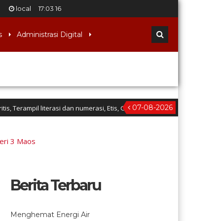
local
17
:
03
16
s
Administrasi Digital
07-08-2026
mpil literasi dan numerasi, Etis, Gotong-royong, Responsif dan komunikat
eri 3 Maos
Berita Terbaru
Menghemat Energi Air