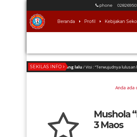
phone
0282695
Beranda
Profil
Kebijakan Seko
Download
SEKILAS INFO
6 bulan yang lalu
/ Visi : “Terwujudnya lulusan berINT
Anda ada d
Mushola “
3 Maos