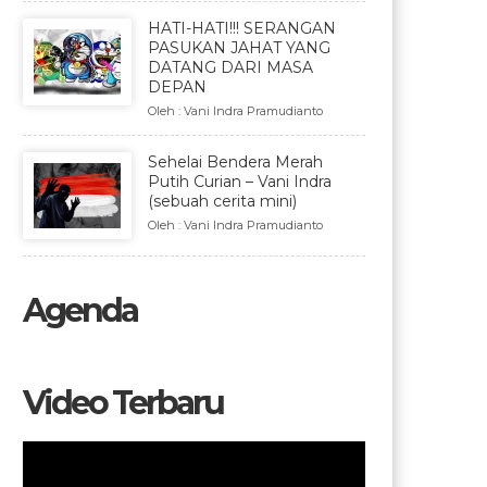
HATI-HATI!!! SERANGAN
PASUKAN JAHAT YANG
DATANG DARI MASA
DEPAN
Oleh : Vani Indra Pramudianto
Sehelai Bendera Merah
Putih Curian – Vani Indra
(sebuah cerita mini)
Oleh : Vani Indra Pramudianto
Agenda
Video Terbaru