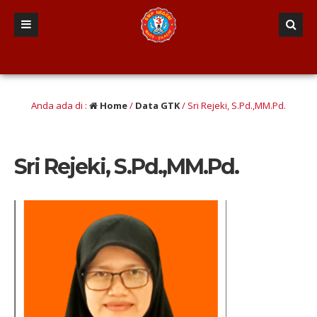
lusan berINTEGRITAS yang Berwawasan Kebangsaan” (Iman dan taqwa, Nalar Kritis,
Anda ada di :
Home
/
Data GTK
/
Sri Rejeki, S.Pd.,MM.Pd.
Sri Rejeki, S.Pd.,MM.Pd.