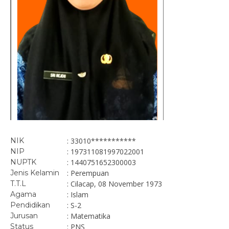
NIK
: 33010***********
NIP
: 197311081997022001
NUPTK
: 1440751652300003
Jenis Kelamin
: Perempuan
T.T.L
: Cilacap, 08 November 1973
Agama
: Islam
Pendidikan
: S-2
Jurusan
: Matematika
Status
: PNS