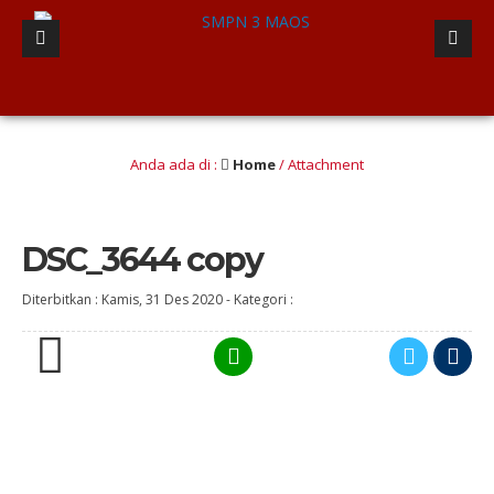
a lulusan berINTEGRITAS yang Berwawasan Kebangsaan” (Iman dan taqwa, Nalar Kri
Anda ada di :
Home
/ Attachment
DSC_3644 copy
Diterbitkan :
Kamis, 31 Des 2020
-
Kategori :
0