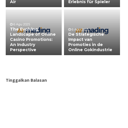
Air
Erlebnis für Spieler
6 Agu 2025
The Evolving
6 Agu 2025
Landscape of Online
De Strategische
Casino Promotions:
Impact van
An Industry
Promoties in de
Perspective
Online Gokindustrie
Tinggalkan Balasan