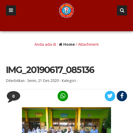
ulusan berINTEGRITAS yang Berwawasan Kebangsaan” (Iman dan taqwa, Nalar Kriti
Anda ada di :
Home
/ Attachment
IMG_20190617_085136
Diterbitkan :
Senin, 21 Des 2020
-
Kategori :
0