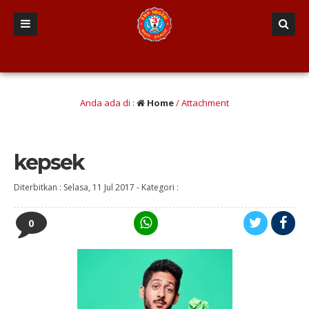
an berINTEGRITAS yang Berwawasan Kebangsaan” (Iman dan taqwa, Nalar Kritis, T
Anda ada di :
Home
/ Attachment
kepsek
Diterbitkan :
Selasa, 11 Jul 2017
-
Kategori :
0