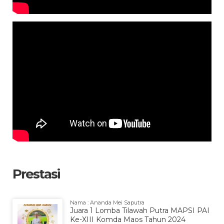
Prestasi
Nama : Ananda Mei Saputra
Juara 1 Lomba Tilawah Putra MAPSI PAI
Ke-XIII Komda Maos Tahun 2024