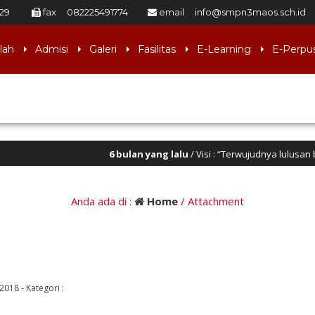
29
fax
082225491774
email
info@smpn3maos.sch.id
lah
Admisi
Galeri
Fasilitas
E-Learning
E-Perpu
6 bulan yang lalu
/ Visi : “Terwujudnya lulusan berINTEG
Anda ada di :
Home
/ Attachment
 2018
-
Kategori :