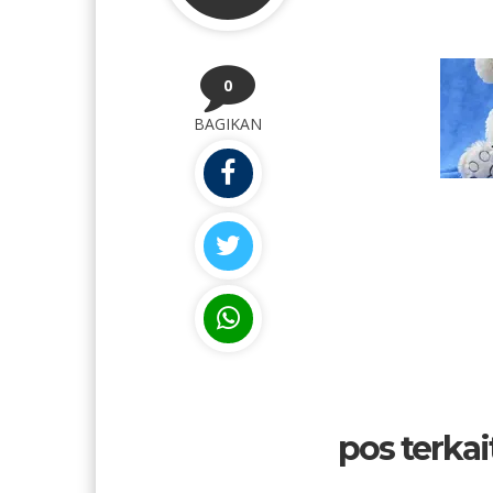
0
BAGIKAN
pos terkait