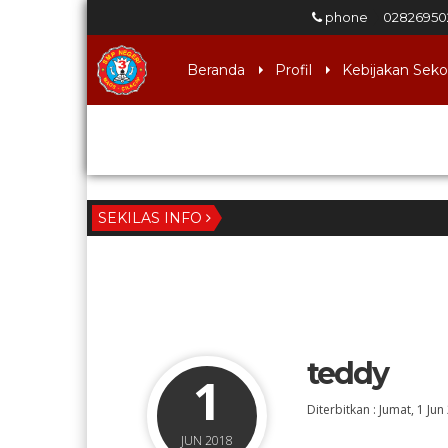
phone
02826950
Beranda
Profil
Kebijakan Seko
Download
SEKILAS INFO
teddy
1
Diterbitkan :
Jumat, 1 Jun
JUN 2018