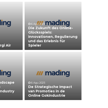
6 Agu 2025
Die Zukunft des Online-
Glücksspiels:
Innovationen, Regulierung
und das Erlebnis für
gi Air
Spieler
andscape
6 Agu 2025
o
De Strategische Impact
Industry
van Promoties in de
Online Gokindustrie