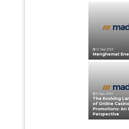
12 Sep 2025
Menghemat Ener
6 Agu 2025
The Evolving L
of Online Casin
Promotions: An 
Perspective