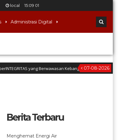
local
15
:
09
02
s
Administrasi Digital
07-08-2026
RITAS yang Berwawasan Kebangsaan” (Iman dan taqwa, Nalar Kritis, Teramp
Berita Terbaru
Menghemat Energi Air