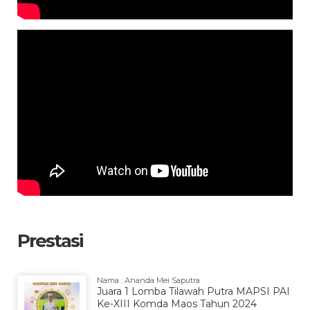
Prestasi
Nama : Ananda Mei Saputra
Juara 1 Lomba Tilawah Putra MAPSI PAI
Ke-XIII Komda Maos Tahun 2024