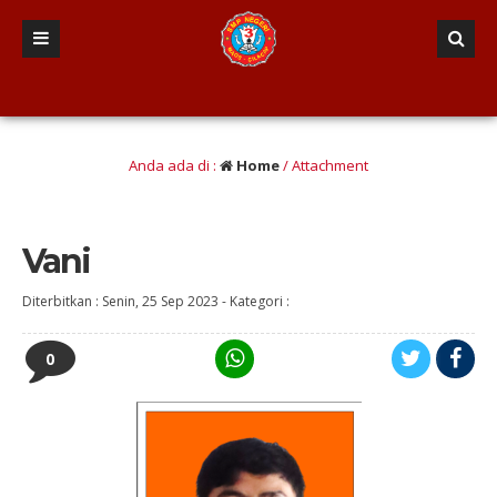
7 bulan yang lalu
/ Visi : “Terwujudnya lulusan berINTEGRI
Anda ada di :
Home
/ Attachment
Vani
Diterbitkan :
Senin, 25 Sep 2023
-
Kategori :
0