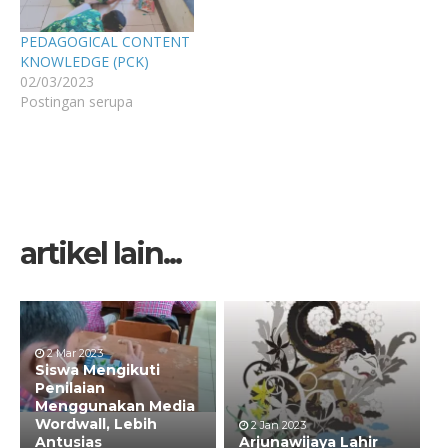
PEDAGOGICAL CONTENT
KNOWLEDGE (PCK)
02/03/2023
Postingan serupa
artikel lain...
2 Mar 2023
Siswa Mengikuti
Penilaian
Menggunakan Media
Wordwall, Lebih
2 Jan 2023
Antusias
Arjunawijaya Lahir