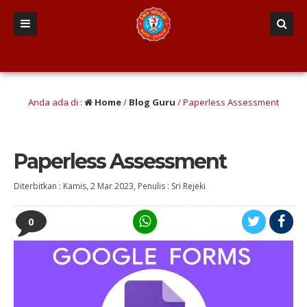
an taqwa, Nalar Kritis, Terampil literasi dan numerasi, Etis, Gotong-royong, R
Anda ada di :
Home
/
Blog Guru
/
Paperless Assessment
Paperless Assessment
Diterbitkan :
Kamis, 2 Mar 2023
, Penulis :
Sri Rejeki
0