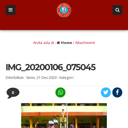
yong, Responsif dan komunikatif, Inovatif dan Kreatif, Tangguh dan mandiri, A
Anda ada di :
Home
/ Attachment
IMG_20200106_075045
Diterbitkan :
Senin, 21 Des 2020
-
Kategori :
0