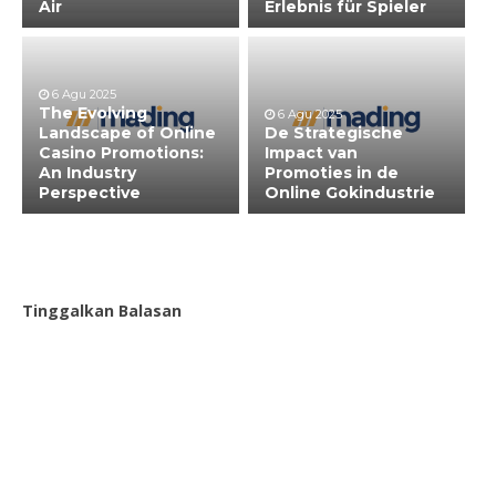
Air
Erlebnis für Spieler
6 Agu 2025
The Evolving
6 Agu 2025
Landscape of Online
De Strategische
Casino Promotions:
Impact van
An Industry
Promoties in de
Perspective
Online Gokindustrie
Tinggalkan Balasan