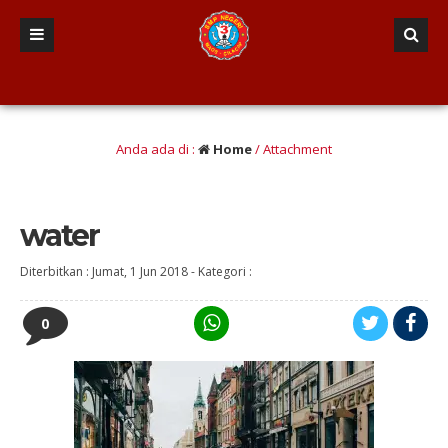
nsif dan komunikatif, Inovatif dan Kreatif, Tangguh dan mandiri, Asri, Sehat d
Anda ada di :
Home
/ Attachment
water
Diterbitkan :
Jumat, 1 Jun 2018
-
Kategori :
0