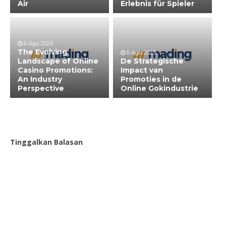
Air
Erlebnis für Spieler
6 Agu 2025
The Evolving
6 Agu 2025
Landscape of Online
De Strategische
Casino Promotions:
Impact van
An Industry
Promoties in de
Perspective
Online Gokindustrie
Tinggalkan Balasan