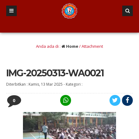
 dan taqwa, Nalar Kritis, Terampil literasi dan numerasi, Etis, Gotong-royong
Anda ada di :
Home
/ Attachment
IMG-20250313-WA0021
Diterbitkan :
Kamis, 13 Mar 2025
-
Kategori :
0